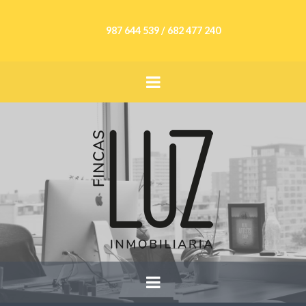
987 644 539 / 682 477 240